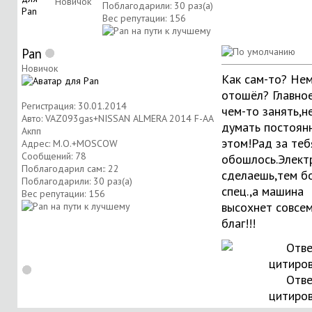
Новичок
Поблагодарили: 30 раз(а)
Вес репутации:
156
Pan
Новичок
Как сам-то? Не
отошёл? Главно
Регистрация: 30.01.2014
чем-то занять,н
Авто: VAZ093gas+NISSAN ALMERA 2014 F-AA
думать постоян
Акпп
этом!Рад за теб
Адрес: М.О.+MOSCOW
Сообщений: 78
обошлось.Элект
Поблагодарил сам:: 22
сделаешь,тем б
Поблагодарили: 30 раз(а)
спец.,а машина
Вес репутации:
156
высохнет совсем
благ!!!
Отве
цитиро