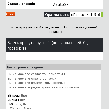
Сказали спасибо
Asutp57
Ответ
Страница 6 из 6
«
Первая
<
4
5
6
«
Теперь у нас свой консультант...
|
Подготовка к дальней
поездке
»
Здесь присутствуют: 1
(пользователей: 0 ,
гостей: 1)
Ваши права в разделе
Вы
не можете
создавать новые темы
Вы
не можете
отвечать в темах
Вы
не можете
прикреплять вложения
Вы
не можете
редактировать свои сообщения
BB коды
Вкл.
Смайлы
Вкл.
[IMG]
код
Вкл.
HTML код
Выкл.