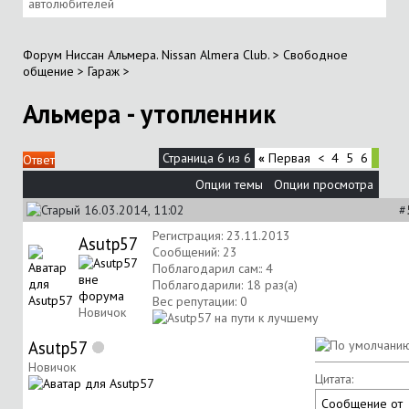
автолюбителей
Форум Ниссан Альмера. Nissan Almera Club.
>
Свободное
общение
>
Гараж
>
Альмера - утопленник
Страница 6 из 6
«
Первая
<
4
5
6
Ответ
Опции темы
Опции просмотра
16.03.2014, 11:02
#
Регистрация: 23.11.2013
Asutp57
Сообщений: 23
Поблагодарил сам:: 4
Поблагодарили: 18 раз(а)
Вес репутации:
0
Новичок
Asutp57
Новичок
Цитата:
Сообщение от