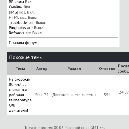
BB коды
Вкл.
Смайлы
Вкл.
[IMG]
код
Вкл.
HTML код
Выкл.
Trackbacks
are
Выкл.
Pingbacks
are
Выкл.
Refbacks
are
Выкл.
Правила форума
Похожие темы
Посл
Тема
Автор
Раздел
Ответов
сооб
На скорости
80 км/час
снижается
24.07
рабочая
Stas_72
Двигатель и его системы
554
температура
ОЖ
двигателя!
Текущее время:
00:06
. Часовой пояс GMT +4.