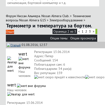
сигнализация, бортовой компьютер и т.д.
Форум Ниссан Альмера. Nissan Almera Club.
>
Технические
вопросы Nissan Almera G15
>
Электрооборудование
>
Термометр и температура за бортом.
Страница 2 из 3
<
1
2
3
>
Ответ
Опции темы
Опции просмотра
01.08.2016, 12:37
Регистрация: 13.06.2014
wert
Адрес: Питер
Сообщений: 154
Поблагодарил сам:: 6
Поблагодарили: 34 раз(а)
Наш
Вес репутации:
159
человек
wert
Наш человек
Регистрация: 13.06.2014