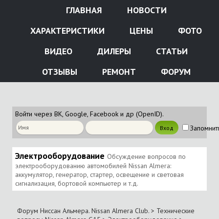
ГЛАВНАЯ
НОВОСТИ
ХАРАКТЕРИСТИКИ
ЦЕНЫ
ФОТО
ВИДЕО
ДИЛЕРЫ
СТАТЬИ
ОТЗЫВЫ
РЕМОНТ
ФОРУМ
Войти через ВК, Google, Facebook и др (OpenID).
Запомнит
Электрооборудование
Обсуждение вопросов по
электрооборудованию автомобилей Nissan Almera:
аккумулятор, генератор, стартер, освещение и световая
сигнализация, бортовой компьютер и т.д.
Форум Ниссан Альмера. Nissan Almera Club.
>
Технические