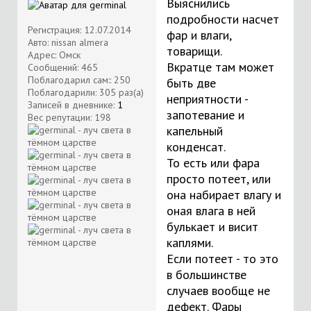
Выяснились
подробности насчет
Регистрация: 12.07.2014
фар и влаги,
Авто: nissan almera
товарищи.
Адрес: Омск
Вкратце там может
Сообщений: 465
Поблагодарил сам:: 250
быть две
Поблагодарили: 305 раз(а)
неприятности -
Записей в дневнике:
1
запотевание и
Вес репутации:
198
капельный
конденсат.
То есть или фара
просто потеет, или
она набирает влагу и
оная влага в ней
булькает и висит
каплями.
Если потеет - то это
в большинстве
случаев вообще не
дефект. Фары