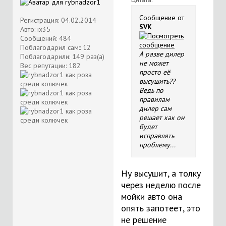
Сообщение от
Регистрация: 04.02.2014
SVK
Авто: ix35
Сообщений: 484
Поблагодарил сам:: 12
А разве дилер
Поблагодарили: 149 раз(а)
не может
Вес репутации:
182
просто её
высушить??
Ведь по
правилам
дилер сам
решает как он
будет
исправлять
проблему...
Ну высушит, а толку
через неделю после
мойки авто она
опять запотеет, это
не решение