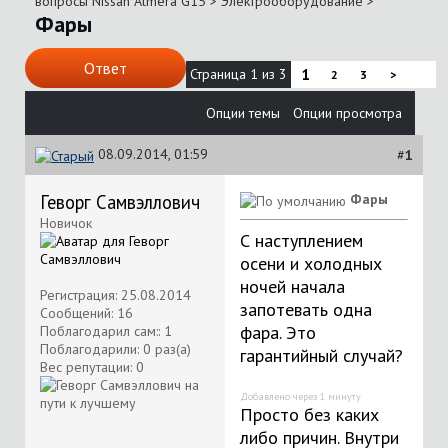
вопросы Nissan Almera G15
>
Электрооборудование
>
Фары
Ответ
Страница 1 из 3
1
2
3
>
Опции темы
Опции просмотра
08.09.2014, 01:59
#
1
Геворг Самвэллович
Фары
Новичок
С наступлением
осени и холодных
ночей начала
Регистрация: 25.08.2014
запотевать одна
Сообщений: 16
фара. Это
Поблагодарил сам:: 1
Поблагодарили: 0 раз(а)
гарантийный случай?
Вес репутации:
0
Добавлено через 1 минуту
Просто без каких
либо причин. Внутри