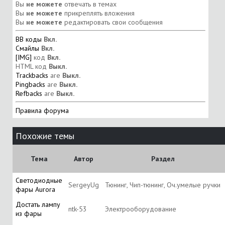
Вы
не можете
отвечать в темах
Вы
не можете
прикреплять вложения
Вы
не можете
редактировать свои сообщения
BB коды
Вкл.
Смайлы
Вкл.
[IMG]
код
Вкл.
HTML код
Выкл.
Trackbacks
are
Выкл.
Pingbacks
are
Выкл.
Refbacks
are
Выкл.
Правила форума
Похожие темы
Тема
Автор
Раздел
Светодиодные
SergeyUg
Тюнинг, Чип-тюнинг, Оч.умелые ручки
фары Aurora
Достать лампу
ntk-53
Электрооборудование
из фары