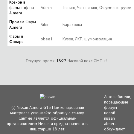
Ксенон в
фары, птф на
Аdmin
Тюнинг, Чип-тюнинг, Оч.умелые ручки
Almera
Продам Фары
Sibir
Барахолка
Almera
Фары и
obee1
Кузов, ЛКП, шумоизоляция
Фонари.
Текущее время:
18:27
. Часовой пояс GMT +4.
Автолюбители,
посещающие
(с) Nissan Almera G15 При копировании
форум
материала указывайте обратную ссылку.
новой
Сайт не является официальным
nissan
представителем Nissan и предназначен для
almera,
лиц старше 18 лет.
обсуждают