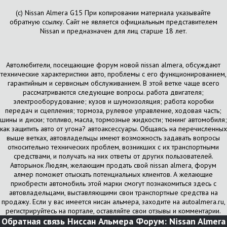
(с) Nissan Almera G15 При копировании материала указывайте
обратную ссылку. Сайт не является официальным представителем
Nissan и предназначен для лиц старше 18 лет.
Автолюбители, посещающие форум новой nissan almera, обсуждают
технические характеристики авто, проблемы с его функционированием,
гарантийным и сервисным обслуживанием. В этой ветке чаще всего
рассматриваются следующие вопросы. работа двигателя;
электрооборудование; кузов и шумоизоляция; работа коробки
передач и сцепления; тормоза, рулевое управление, ходовая часть;
шины и диски; топливо, масла, тормозные жидкости; тюнинг автомобиля;
как защитить авто от угона? автоаксессуары. Общаясь на перечисленных
выше ветках, автовладельцы имеют возможность задавать вопросы
относительно технических проблем, возникших с их транспортными
средствами, и получать на них ответы от других пользователей.
Авторынок Людям, желающим продать свой nissan almera, форум
алмер поможет отыскать потенциальных клиентов. А желающие
приобрести автомобиль этой марки смогут познакомиться здесь с
автовладельцами, выставляющими свои транспортные средства на
продажу. Если у вас имеется нисан альмера, заходите на autoalmera.ru,
регистрируйтесь на портале, оставляйте свои отзывы и комментарии.
Обратная связь
Ниссан Альмера Форум: Nissan Almera