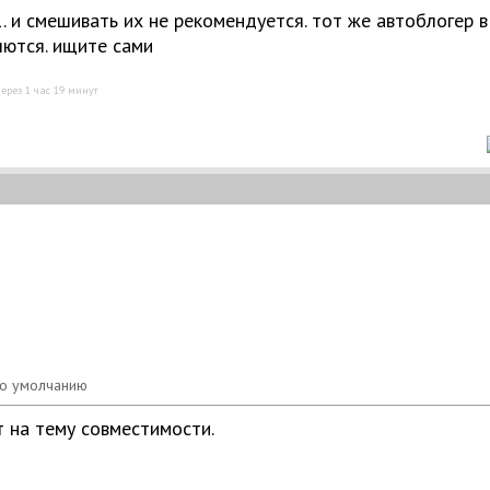
1. и смешивать их не рекомендуется. тот же автоблогер в
яются. ищите сами
ерез 1 час 19 минут
 на тему совместимости.