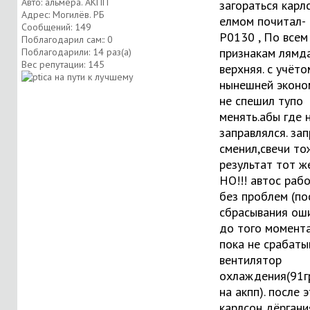
Авто: альмера. АКПП
загораться карлс
Адрес: Могилёв. РБ
елмом почитал-
Сообщений: 149
P0130 , По всем
Поблагодарил сам:: 0
признакам лямд
Поблагодарили: 14 раз(а)
Вес репутации:
145
верхняя. с учёто
нынешней эконо
не спешил тупо
менять.абы где 
заправлялся. зап
сменил,свечи тож
результат тот же
НО!!! автос раб
без проблем (по
сбрасывания ош
до того момент
пока не срабаты
вентилятор
охлаждения(91г
на акпп). после э
карлсон дёргани