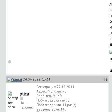
л
э
н
о
и
п
з
д
24.04.2022, 13:31
#
6
Регистрация: 22.12.2014
Адрес: Могилёв. РБ
ptica
Сообщений: 149
Поблагодарил сам:: 0
Наш
Поблагодарили: 14 раз(а)
человек
Вес репутации:
145