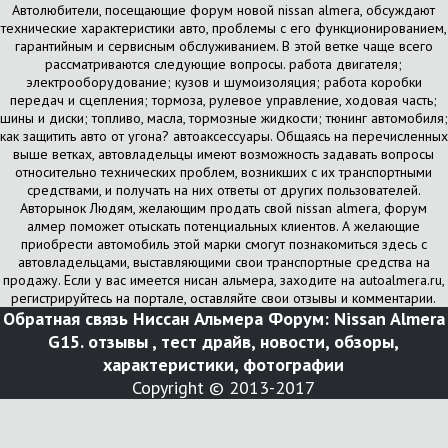
Автолюбители, посещающие форум новой nissan almera, обсуждают
технические характеристики авто, проблемы с его функционированием,
гарантийным и сервисным обслуживанием. В этой ветке чаще всего
рассматриваются следующие вопросы. работа двигателя;
электрооборудование; кузов и шумоизоляция; работа коробки
передач и сцепления; тормоза, рулевое управление, ходовая часть;
шины и диски; топливо, масла, тормозные жидкости; тюнинг автомобиля;
как защитить авто от угона? автоаксессуары. Общаясь на перечисленных
выше ветках, автовладельцы имеют возможность задавать вопросы
относительно технических проблем, возникших с их транспортными
средствами, и получать на них ответы от других пользователей.
Авторынок Людям, желающим продать свой nissan almera, форум
алмер поможет отыскать потенциальных клиентов. А желающие
приобрести автомобиль этой марки смогут познакомиться здесь с
автовладельцами, выставляющими свои транспортные средства на
продажу. Если у вас имеется нисан альмера, заходите на autoalmera.ru,
регистрируйтесь на портале, оставляйте свои отзывы и комментарии.
Обратная связь
Ниссан Альмера Форум: Nissan Almera
G15. отзывы , тест драйв, новости, обзоры,
характеристики, фотографии
Copyright © 2013-2017