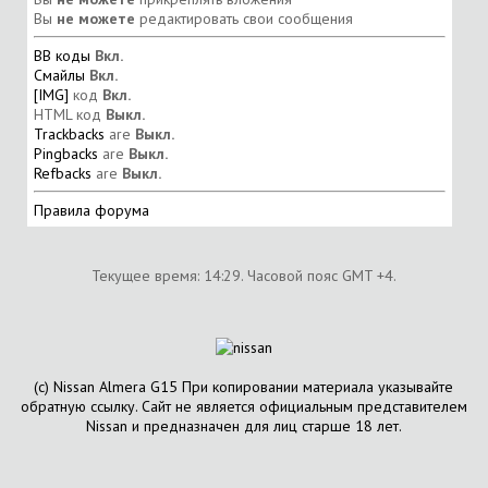
Вы
не можете
редактировать свои сообщения
BB коды
Вкл.
Смайлы
Вкл.
[IMG]
код
Вкл.
HTML код
Выкл.
Trackbacks
are
Выкл.
Pingbacks
are
Выкл.
Refbacks
are
Выкл.
Правила форума
Текущее время:
14:29
. Часовой пояс GMT +4.
(с) Nissan Almera G15 При копировании материала указывайте
обратную ссылку. Сайт не является официальным представителем
Nissan и предназначен для лиц старше 18 лет.