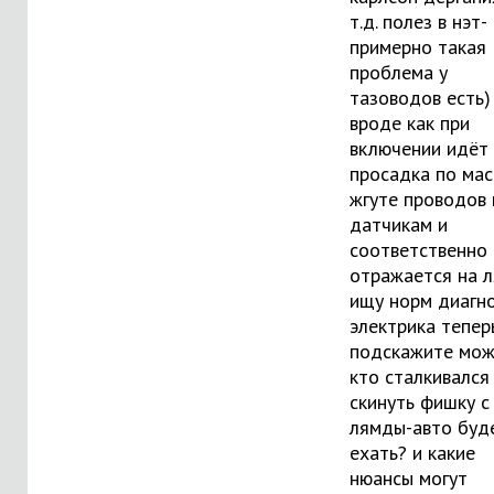
т.д. полез в нэт-
примерно такая
проблема у
тазоводов есть)
вроде как при
включении идёт
просадка по мас
жгуте проводов 
датчикам и
соответственно
отражается на л
ищу норм диагн
электрика теперь
подскажите мо
кто сталкивался
скинуть фишку с
лямды-авто буд
ехать? и какие
нюансы могут