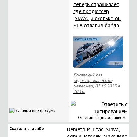
теперь спрашивает
где продюссер
,SIAVA ,и сколько он
мне отвалил бабла.
__________________
Последний раз
редактировалось не
менеджер; 02.10.2013 в
10:10
.
Ответить с цитированием
Сказали спасибо
Demetrius
,
ilfac
,
Slava
,
Аdmin
,
Игорёк
,
МаксимКо