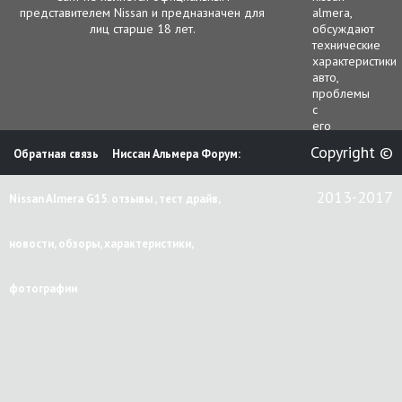
представителем Nissan и предназначен для
almera,
лиц старше 18 лет.
обсуждают
технические
характеристики
авто,
проблемы
с
его
функционирова
Copyright ©
Обратная связь
Ниссан Альмера Форум:
гарантийным
и
сервисным
2013-2017
Nissan Almera G15. отзывы , тест драйв,
обслуживанием.
В
этой
новости, обзоры, характеристики,
ветке
чаще
всего
фотографии
рассматриваютс
следующие
вопросы.
работа
двигателя;
электрооборуд
кузов