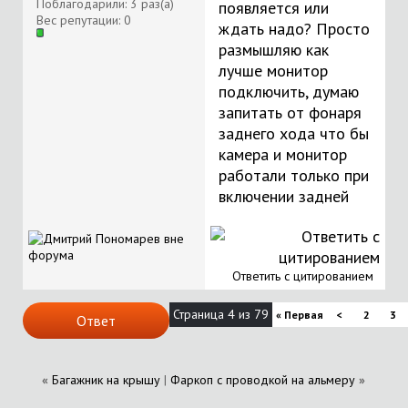
Поблагодарили: 3 раз(а)
появляется или
Вес репутации:
0
ждать надо? Просто
размышляю как
лучше монитор
подключить, думаю
запитать от фонаря
заднего хода что бы
камера и монитор
работали только при
включении задней
Ответить с цитированием
Страница 4 из 79
«
Первая
<
2
3
Ответ
«
Багажник на крышу
|
Фаркоп с проводкой на альмеру
»