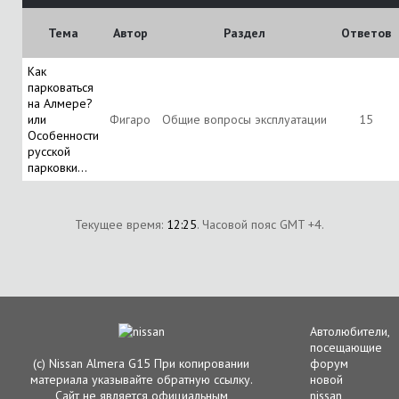
Тема
Автор
Раздел
Ответов
Как
парковаться
на Алмере?
или
Фигаро
Общие вопросы эксплуатации
15
Особенности
русской
парковки...
Текущее время:
12:25
. Часовой пояс GMT +4.
Автолюбители,
посещающие
(с) Nissan Almera G15 При копировании
форум
материала указывайте обратную ссылку.
новой
Сайт не является официальным
nissan