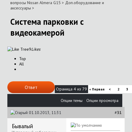
вопросы Nissan Almera G15
>
Доп.оборудование и
аксессуары
>
Система парковки с
видеокамерой
9
Likes
Top
All
Ответ
Страница 4 из 79
«
Первая
<
2
3
Опции темы
Опции просмотра
01.10.2013, 11:31
#
31
Бывалый