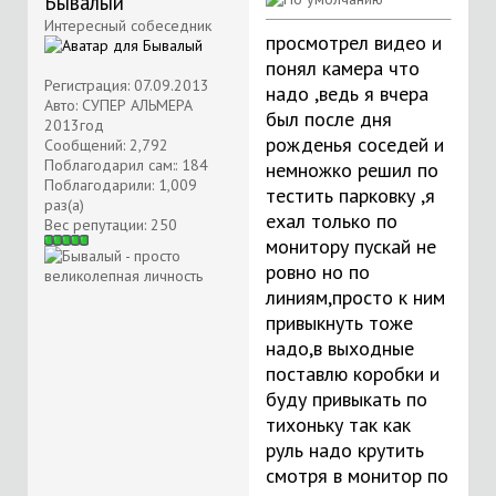
Бывалый
Интересный собеседник
просмотрел видео и
понял камера что
Регистрация: 07.09.2013
надо ,ведь я вчера
Авто: СУПЕР АЛЬМЕРА
был после дня
2013год
рожденья соседей и
Сообщений: 2,792
Поблагодарил сам:: 184
немножко решил по
Поблагодарили: 1,009
тестить парковку ,я
раз(а)
ехал только по
Вес репутации:
250
монитору пускай не
ровно но по
линиям,просто к ним
привыкнуть тоже
надо,в выходные
поставлю коробки и
буду привыкать по
тихоньку так как
руль надо крутить
смотря в монитор по