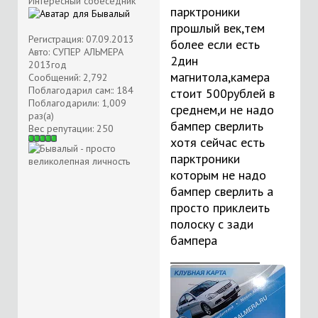
Интересный собеседник
парктроники
прошлый век,тем
Регистрация: 07.09.2013
более если есть
Авто: СУПЕР АЛЬМЕРА
2дин
2013год
магнитола,камера
Сообщений: 2,792
Поблагодарил сам:: 184
стоит 500рублей в
Поблагодарили: 1,009
среднем,и не надо
раз(а)
бампер сверлить
Вес репутации:
250
хотя сейчас есть
парктроники
которым не надо
бампер сверлить а
просто приклеить
полоску с зади
бампера
__________________