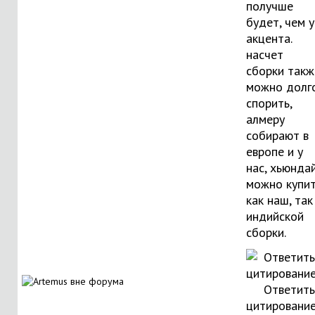
получше
будет, чем у
акцента.
насчет
сборки такж
можно долг
спорить,
алмеру
собирают в
европе и у
нас, хьюнда
можно купи
как наш, так
индийской
сборки.
Ответить
цитировани