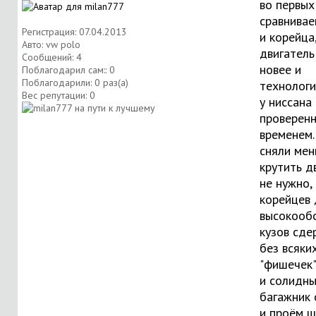
во первых
сравнивае
Регистрация: 07.04.2013
и корейца
Авто: vw polo
двигатель
Сообщений: 4
новее и
Поблагодарил сам:: 0
Поблагодарили: 0 раз(а)
технологи
Вес репутации:
0
у ниссана
проверен
временем
сняли мен
крутить д
не нужно, 
корейцев 
высокооб
кузов сд
без всяки
"фишечек"
и солидны
багажник
и проём ш