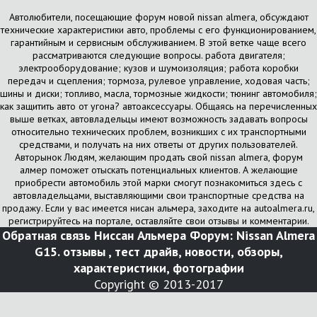
Автолюбители, посещающие форум новой nissan almera, обсуждают
технические характеристики авто, проблемы с его функционированием,
гарантийным и сервисным обслуживанием. В этой ветке чаще всего
рассматриваются следующие вопросы. работа двигателя;
электрооборудование; кузов и шумоизоляция; работа коробки
передач и сцепления; тормоза, рулевое управление, ходовая часть;
шины и диски; топливо, масла, тормозные жидкости; тюнинг автомобиля;
как защитить авто от угона? автоаксессуары. Общаясь на перечисленных
выше ветках, автовладельцы имеют возможность задавать вопросы
относительно технических проблем, возникших с их транспортными
средствами, и получать на них ответы от других пользователей.
Авторынок Людям, желающим продать свой nissan almera, форум
алмер поможет отыскать потенциальных клиентов. А желающие
приобрести автомобиль этой марки смогут познакомиться здесь с
автовладельцами, выставляющими свои транспортные средства на
продажу. Если у вас имеется нисан альмера, заходите на autoalmera.ru,
регистрируйтесь на портале, оставляйте свои отзывы и комментарии.
Обратная связь
Ниссан Альмера Форум: Nissan Almera
G15. отзывы , тест драйв, новости, обзоры,
характеристики, фотографии
Copyright © 2013-2017