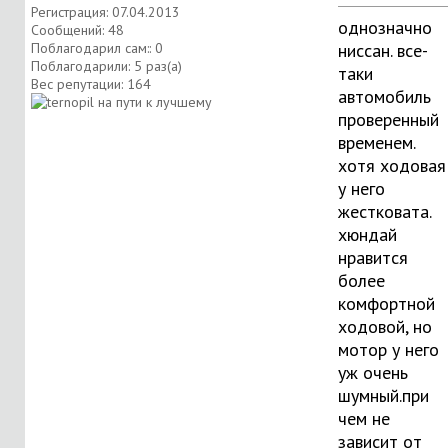
Регистрация: 07.04.2013
однозначно
Сообщений: 48
Поблагодарил сам:: 0
ниссан. все-
Поблагодарили: 5 раз(а)
таки
Вес репутации:
164
автомобиль
проверенный
временем.
хотя ходовая
у него
жестковата.
хюндай
нравится
более
комфортной
ходовой, но
мотор у него
уж очень
шумный.при
чем не
зависит от