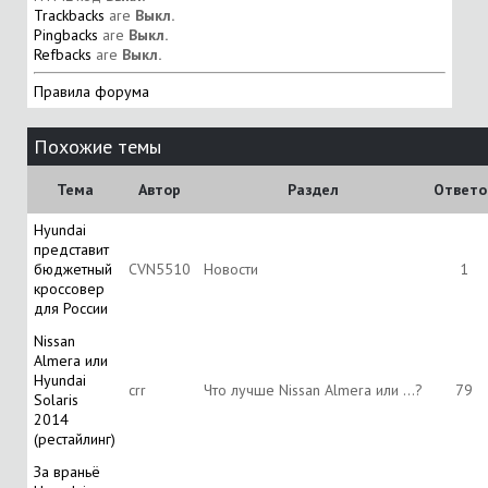
Trackbacks
are
Выкл.
Pingbacks
are
Выкл.
Refbacks
are
Выкл.
Правила форума
Похожие темы
Тема
Автор
Раздел
Ответо
Hyundai
представит
бюджетный
CVN5510
Новости
1
кроссовер
для России
Nissan
Almera или
Hyundai
crr
Что лучше Nissan Almera или ...?
79
Solaris
2014
(рестайлинг)
За враньё