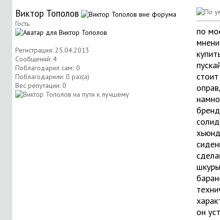
Виктор Тополов
Гость
по мо
мнени
Регистрация: 25.04.2013
купит
Сообщений: 4
пуска
Поблагодарил сам:: 0
стоит
Поблагодарили: 0 раз(а)
Вес репутации:
0
оправ
намно
бренд
солид
хьюнд
сиден
сдела
шкуры
баран
техни
харак
он ус