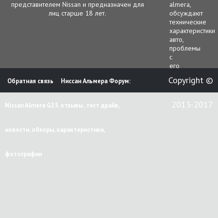
представителем Nissan и предназначен для
almera,
лиц старше 18 лет.
обсуждают
технические
характеристики
авто,
проблемы
с
его
функционирова
Copyright ©
Обратная связь
Ниссан Альмера Форум:
гарантийным
и
сервисным
2013-2017
Nissan Almera G15. отзывы , тест драйв,
обслуживанием.
В
этой
новости, обзоры, характеристики,
ветке
чаще
всего
фотографии
рассматриваютс
следующие
вопросы.
работа
двигателя;
электрооборуд
кузов