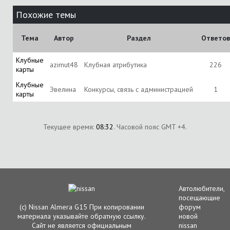
Похожие темы
Тема
Автор
Раздел
Ответов
Клубные
azimut48
Клубная атрибутика
226
карты
Клубные
Эвелина
Конкурсы, связь с администрацией
1
карты
Текущее время:
08:32
. Часовой пояс GMT +4.
Автолюбители,
посещающие
(с) Nissan Almera G15 При копировании
форум
материала указывайте обратную ссылку.
новой
Сайт не является официальным
nissan