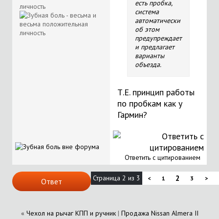
есть пробка,
система
автоматически
об этом
предупреждает
и предлагает
варианты
объезда.
Т.Е. принцип работы
по пробкам как у
Гармин?
Ответить с цитированием
Страница 2 из 3
2
<
1
3
>
Ответ
«
Чехол на рычаг КПП и ручник
|
Продажа Nissan Almera II