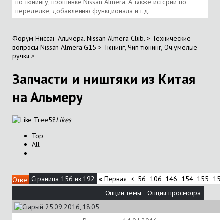
по тюнингу, прошивке Nissan Almera. А также истории по
переделке, добавлению функционала и т.д.
Форум Ниссан Альмера. Nissan Almera Club.
>
Технические
вопросы Nissan Almera G15
>
Тюнинг, Чип-тюнинг, Оч.умелые
ручки
>
Запчасти и ништяки из Китая
на Альмеру
58
Likes
Top
All
Страница 156 из 192
«
Первая
<
56
106
146
154
155
1
Ответ
Опции темы
Опции просмотра
25.09.2016, 18:05