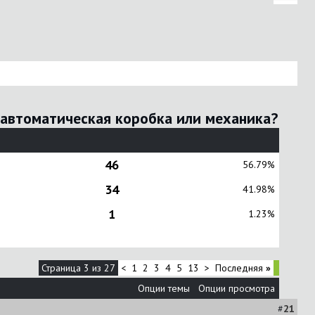
 автоматическая коробка или механика?
46
56.79%
34
41.98%
1
1.23%
Страница 3 из 27
<
1
2
3
4
5
13
>
Последняя
»
Опции темы
Опции просмотра
#
21