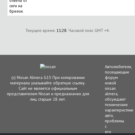
ответы от
сиги на
брелок
Текущее время:
11:28
. Часовой пояс GMT +4.
Автолюбители,
посещающие
(с) Nissan Almera G15 При копировании
форум
материала указывайте обратную ссылку.
новой
Сайт не является официальным
nissan
представителем Nissan и предназначен для
almera,
лиц старше 18 лет.
обсуждают
технические
характеристики
авто,
проблемы
с
его