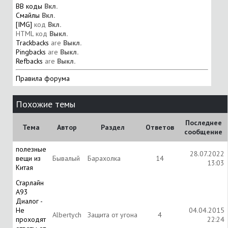
BB коды
Вкл.
Смайлы
Вкл.
[IMG]
код
Вкл.
HTML код
Выкл.
Trackbacks
are
Выкл.
Pingbacks
are
Выкл.
Refbacks
are
Выкл.
Правила форума
Похожие темы
Последнее
Тема
Автор
Раздел
Ответов
сообщение
полезные
28.07.2022
вещи из
Бывалый
Барахолка
14
13:03
Китая
Старлайн
А93
Диалог -
Не
04.04.2015
Albertych
Защита от угона
4
проходят
22:24