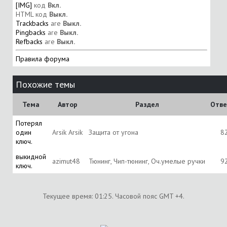
[IMG]
код
Вкл.
HTML код
Выкл.
Trackbacks
are
Выкл.
Pingbacks
are
Выкл.
Refbacks
are
Выкл.
Правила форума
Похожие темы
Тема
Автор
Раздел
Отве
Потерял
один
Arsik Arsik
Защита от угона
8
ключ.
выкидной
azimut48
Тюнинг, Чип-тюнинг, Оч.умелые ручки
9
ключ.
Текущее время:
01:25
. Часовой пояс GMT +4.