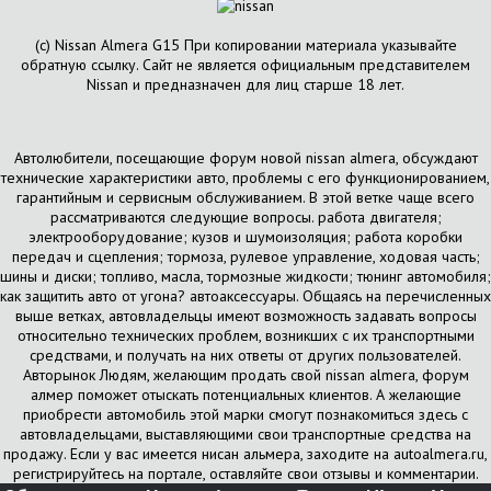
(с) Nissan Almera G15 При копировании материала указывайте
обратную ссылку. Сайт не является официальным представителем
Nissan и предназначен для лиц старше 18 лет.
Автолюбители, посещающие форум новой nissan almera, обсуждают
технические характеристики авто, проблемы с его функционированием,
гарантийным и сервисным обслуживанием. В этой ветке чаще всего
рассматриваются следующие вопросы. работа двигателя;
электрооборудование; кузов и шумоизоляция; работа коробки
передач и сцепления; тормоза, рулевое управление, ходовая часть;
шины и диски; топливо, масла, тормозные жидкости; тюнинг автомобиля;
как защитить авто от угона? автоаксессуары. Общаясь на перечисленных
выше ветках, автовладельцы имеют возможность задавать вопросы
относительно технических проблем, возникших с их транспортными
средствами, и получать на них ответы от других пользователей.
Авторынок Людям, желающим продать свой nissan almera, форум
алмер поможет отыскать потенциальных клиентов. А желающие
приобрести автомобиль этой марки смогут познакомиться здесь с
автовладельцами, выставляющими свои транспортные средства на
продажу. Если у вас имеется нисан альмера, заходите на autoalmera.ru,
регистрируйтесь на портале, оставляйте свои отзывы и комментарии.