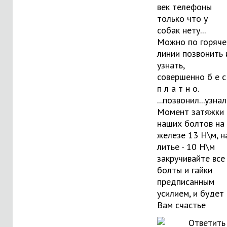
век телефоны
только что у
собак нету...
Можно по горяче
линии позвонить 
узнать,
совершенно б е с
п л а т н о.
...позвонил...узнал.
Момент затяжки
наших болтов на
железе 13 Н\м, н
литье - 10 Н\м
закручивайте все
болты и гайки
предписанным
усилием, и будет
Вам счастье