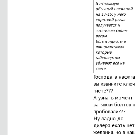
Я использую
обычный накидной
на 17-19, у него
короткий рычаг
получается и
затягиваю своим
весом.
Есть и идиоты в
шиномантажах
которые
гайковертом
убивают всё на
свете.
Господа. а нафига
вы извините клю
гнёте???
А узнать момент
затяжки болтов 
пробовали???
Ну ладно до
дилера ехать нет
желания. но в на