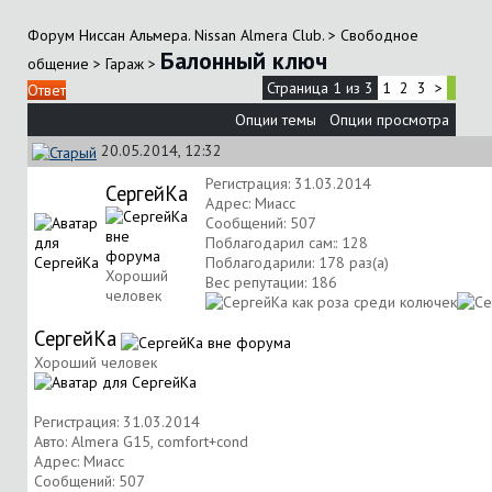
Форум Ниссан Альмера. Nissan Almera Club.
>
Свободное
Балонный ключ
общение
>
Гараж
>
Страница 1 из 3
1
2
3
>
Ответ
Опции темы
Опции просмотра
20.05.2014, 12:32
Регистрация: 31.03.2014
СергейКа
Адрес: Миасс
Сообщений: 507
Поблагодарил сам:: 128
Поблагодарили: 178 раз(а)
Хороший
Вес репутации:
186
человек
СергейКа
Хороший человек
Регистрация: 31.03.2014
Авто: Almera G15, comfort+cond
Адрес: Миасс
Сообщений: 507